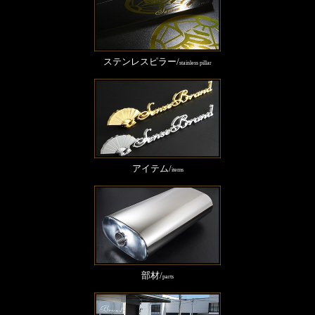
ステンレスピラー/
stainless pillar
アイテム/
items
部材/
parts