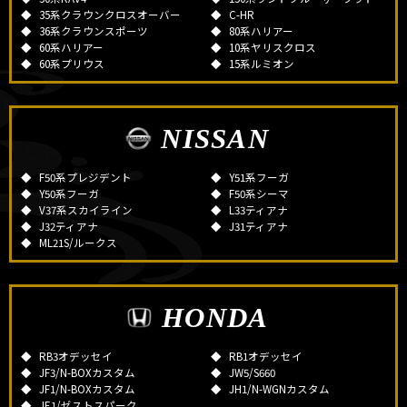
35系クラウンクロスオーバー
C-HR
36系クラウンスポーツ
80系ハリアー
60系ハリアー
10系ヤリスクロス
60系プリウス
15系ルミオン
NISSAN
F50系プレジデント
Y51系フーガ
Y50系フーガ
F50系シーマ
V37系スカイライン
L33ティアナ
J32ティアナ
J31ティアナ
ML21S/ルークス
HONDA
RB3オデッセイ
RB1オデッセイ
JF3/N-BOXカスタム
JW5/S660
JF1/N-BOXカスタム
JH1/N-WGNカスタム
JE1/ゼストスパーク