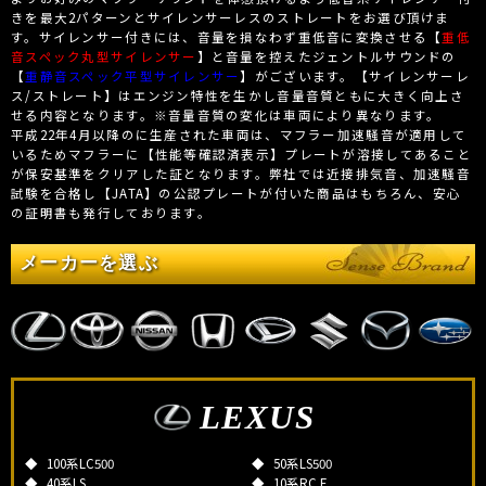
きを最大2パターンとサイレンサーレスのストレートをお選び頂けま
す。サイレンサー付きには、音量を損なわず重低音に変換させる【
重低
音スペック丸型サイレンサー
】と音量を控えたジェントルサウンドの
【
重静音スペック平型サイレンサー
】がございます。【サイレンサーレ
ス/ストレート】はエンジン特性を生かし音量音質ともに大きく向上さ
せる内容となります。※音量音質の変化は車両により異なります。
平成22年4月以降のに生産された車両は、マフラー加速騒音が適用して
いるためマフラーに【性能等確認済表示】プレートが溶接してあること
が保安基準をクリアした証となります。弊社では近接排気音、加速騒音
試験を合格し【JATA】の公認プレートが付いた商品はもちろん、安心
の証明書も発行しております。
メーカーを選ぶ
LEXUS
100系LC500
50系LS500
40系LS
10系RC F