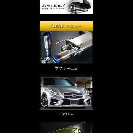
MENU メニュー
マフラー/
muffler
エアロ/
aero