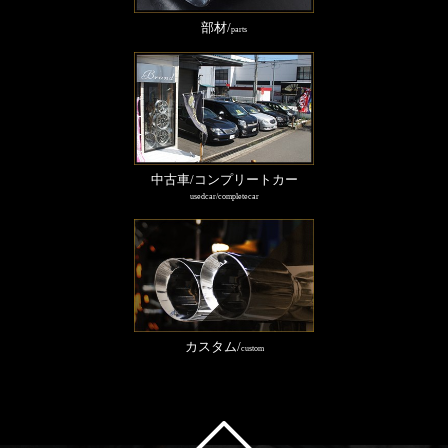
部材/
parts
中古車/コンプリートカー
usedcar/completecar
カスタム/
custom