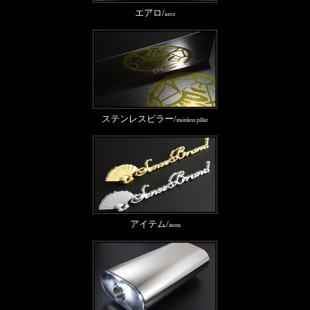
エアロ/
aero
ステンレスピラー/
stainless pillar
アイテム/
items