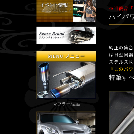
※当商品『
ハイパ
純正の集合
はＨ型同調
MENU メニュー
ステルスＫ
『このパワー
特筆す
マフラー/
muffler