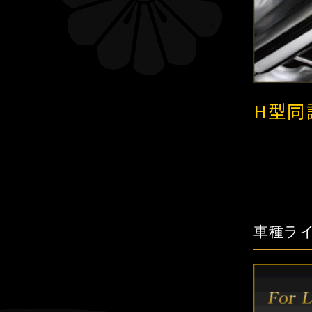
H型同
車種ラ