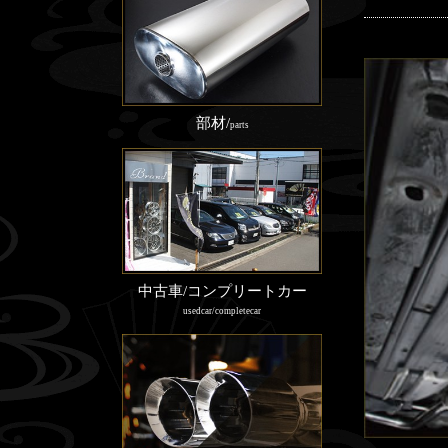
部材/
parts
中古車/コンプリートカー
usedcar/completecar