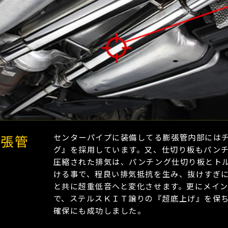
膨張管
センターパイプに装備してる膨張管内部には
グ』を採用しています。又、仕切り板もパン
圧縮された排気は、パンチング仕切り板とト
ける事で、程良い排気抵抗を生み、抜けすぎ
と共に超重低音へと変化させます。更にメイ
で、ステルスＫＩＴ譲りの『超底上げ』を保
確保にも成功しました。