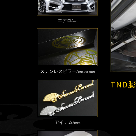
エアロ/
aero
ステンレスピラー/
stainless pillar
TND
アイテム/
items