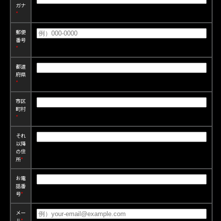
ガナ
*
郵便
番号
*
都道
府県
*
市区
町村
*
それ
以降
の住
所
*
お電
話番
号
*
メー
ル
*