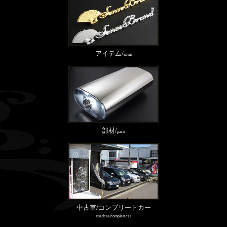
アイテム/
items
部材/
parts
中古車/コンプリートカー
usedcar/completecar