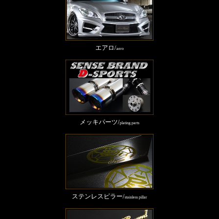
エアロ/
aero
メッキパーツ/
plating parts
ステンレスピラー/
stainless pillar